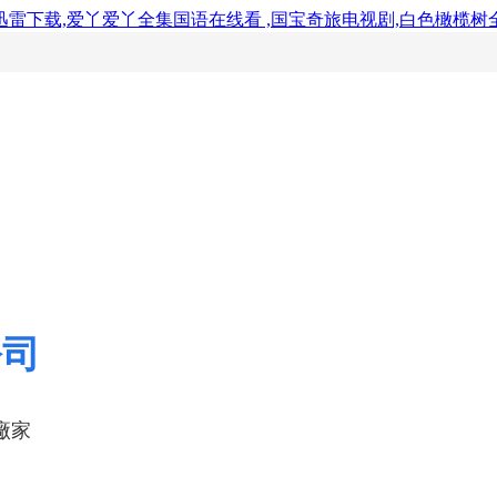
迅雷下载,爱丫爱丫全集国语在线看 ,国宝奇旅电视剧,白色橄榄树
公司
廠家